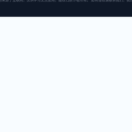
均来源于互联网，仅供学习交流使用，版权归原作者所有。 如有侵权请联系我们，我们